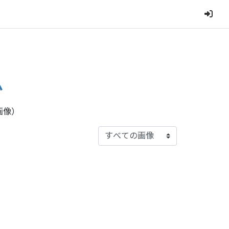
ム
画像）